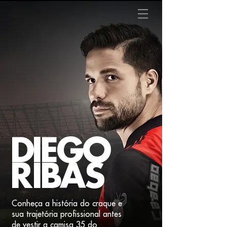
D
IEGO
R
IB
A
S
Conheça a história do craque e
sua trajetória profissional antes
de vestir a camisa 35 do