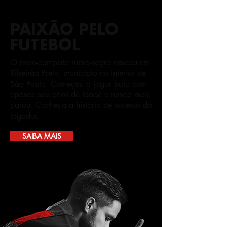
PAIXÃO PELO
FUTEBOL
O meio-campista rubro-negro nasceu em
Ribeirão Preto, município no interior de
São Paulo. Começou a jogar bola com
apenas seis anos de idade e nunca mais
parou. Conheça a história de sucesso do
jogador.
SAIBA MAIS